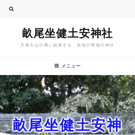
畝尾坐健土安神社
天香久山の麓に鎮座する、赤埴の聖地の神社
メニュー
畝尾坐健土安神