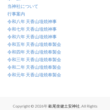
土
当神社について
安
行事案内
(う
令和八年 天香山埴焼神事
ね
お
令和七年 天香山埴焼神事
に
令和六年 天香山埴焼神事
ま
令和五年 天香山埴焼奉製会
す
令和四年 天香山埴焼奉製会
た
令和三年 天香山埴焼奉製会
け
令和二年 天香山埴焼奉製会
は
令和元年 天香山埴焼奉製会
に
や
す)
神
社
Copyright © 2026年
畝尾坐健土安神社
. All Rights