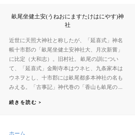
社
へ
畝尾坐健土安(うねおにますたけはにやす)神
よ
社
う
こ
近世に天照大神社と称したが、「延喜式」神名
そ
帳十市郡の「畝尾坐健土安神社大、月次新嘗」
に比定（大和志）。旧村社。 畝尾の訓につい
て、「延喜式」金剛寺本はウネヒ、九条家本は
ウネヲとし、十市郡には畝尾都多本神社の名も
みえる。「古事記」神代巻の「香山も畝尾の …
畝
続きを読む >
尾
坐
健
ホーム