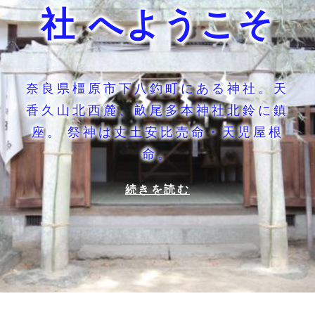
社 へようこそ
奈良県橿原市下八釣町にある神社。天
香久山北西麓、畝尾多本神社北鈴に鎮
座。 祭神は丈土安比売命・天児屋根
命。
畝
続きを読む
尾
坐
健
土
安
神