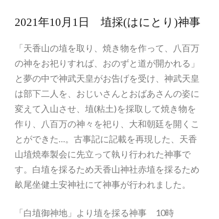
2021年10月1日 埴採(はにとり)神事
「天香山の埴を取り、焼き物を作って、八百万
の神をお祀りすれば、おのずと道が開かれる」
と夢の中で神武天皇がお告げを受け、神武天皇
は部下二人を、おじいさんとおばあさんの姿に
変えて入山させ、埴(粘土)を採取して焼き物を
作り、八百万の神々を祀り、大和朝廷を開くこ
とができた…。古事記に記載を再現した、天香
山埴焼奉製会に先立って執り行われた神事で
す。白埴を採るため天香山神社赤埴を採るため
畝尾坐健土安神社にて神事が行われました。
「白埴御神地」より埴を採る神事 10時