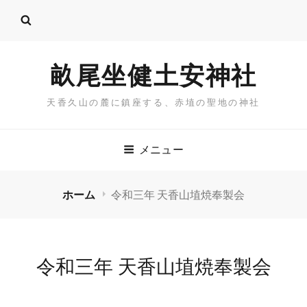
畝尾坐健土安神社
天香久山の麓に鎮座する、赤埴の聖地の神社
メニュー
ホーム
令和三年 天香山埴焼奉製会
令和三年 天香山埴焼奉製会