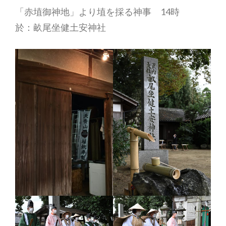
「赤埴御神地」より埴を採る神事 14時
於：畝尾坐健土安神社