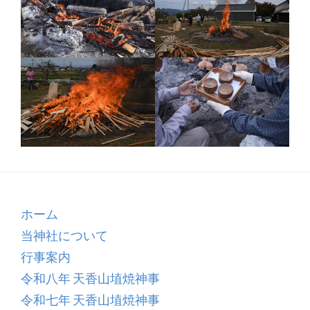
ホーム
当神社について
行事案内
令和八年 天香山埴焼神事
令和七年 天香山埴焼神事